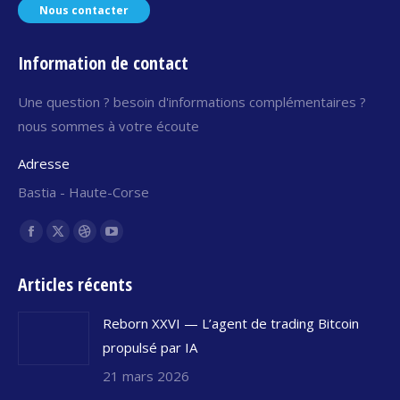
Nous contacter
Information de contact
Une question ? besoin d'informations complémentaires ?
nous sommes à votre écoute
Adresse
Bastia - Haute-Corse
Trouvez nous sur :
Facebook
X
Dribble
YouTube
page
page
page
page
Articles récents
opens
opens
opens
opens
in
in
in
in
Reborn XXVI — L’agent de trading Bitcoin
new
new
new
new
propulsé par IA
window
window
window
window
21 mars 2026