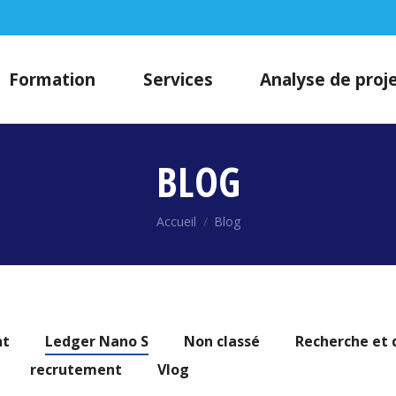
Formation
Services
Analyse de proj
BLOG
Vous êtes ici :
Accueil
Blog
nt
Ledger Nano S
Non classé
Recherche et
recrutement
Vlog