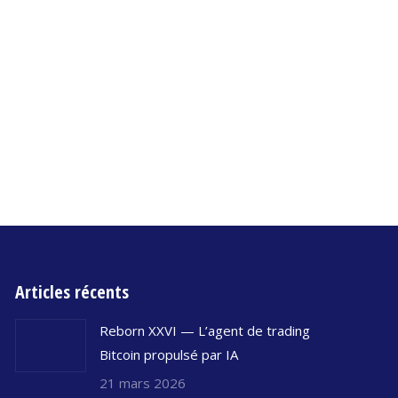
Articles récents
Reborn XXVI — L’agent de trading
Bitcoin propulsé par IA
21 mars 2026