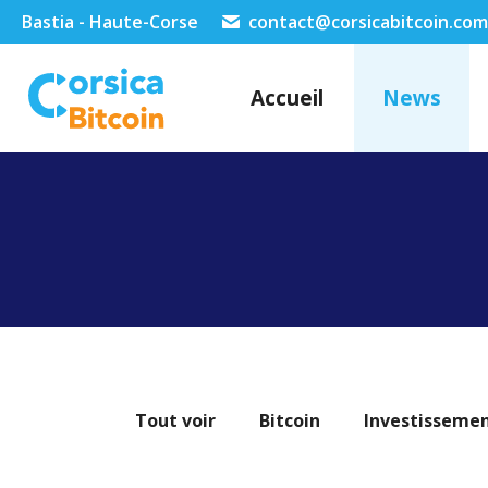
Bastia - Haute-Corse
contact@corsicabitcoin.com
Accueil
News
Tout voir
Bitcoin
Investisseme